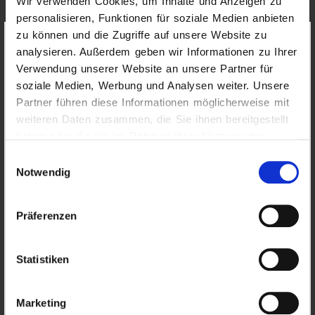
Wir verwenden Cookies, um Inhalte und Anzeigen zu
personalisieren, Funktionen für soziale Medien anbieten
zu können und die Zugriffe auf unsere Website zu
Wichtige Hinweise
der Höher Insurance
analysieren. Außerdem geben wir Informationen zu Ihrer
Services GmbH zur Website
Verwendung unserer Website an unsere Partner für
„www.hoeher.info“ und Social Media
Immobilientreuhänder
soziale Medien, Werbung und Analysen weiter. Unsere
Inhalte der Website
: Die Inhalte dieser Website
Partner führen diese Informationen möglicherweise mit
werden mit größtmöglicher Sorgfalt erstellt. Der
weiteren Daten zusammen, die Sie ihnen bereitgestellt
Angebot anfragen
haben oder die sie im Rahmen Ihrer Nutzung der
Anbieter übernimmt jedoch keine Gewähr für die
Dienste gesammelt haben.
Richtigkeit, Vollständigkeit und Aktualität der
Einwilligungsauswahl
bereitgestellten Inhalte. Die Nutzung der
Notwendig
Rechner starten
abrufbaren Inhalte erfolgt auf eigene Gefahr des
Nutzers.
Präferenzen
Namentlich gekennzeichnete Beiträge geben die
Meinung des jeweiligen Autors und nicht immer
Statistiken
die Meinung des Herausgebers wieder.
Marketing