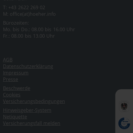
T: +43 2622 269 02
M: office(at)hoeher.info
Kein Vertragsverhältnis:
Mit der Nutzung der
Datenbanken, Inhalte und Suchfunktionen der
Bürozeiten:
Mo. bis Do.: 08.00 bis 16.00 Uhr
Website kommt keinerlei Vertragsverhältnis
Fr.: 08.00 bis 13.00 Uhr
zwischen dem Nutzer und dem Anbieter zustande.
Insofern ergeben sich auch keinerlei vertragliche
oder quasivertragliche Ansprüche gegen den
Anbieter.
AGB
Datenschutzerklärung
Für den Fall, dass die Nutzung doch zu einem
Impressum
Presse
Vertragsverhältnis führen sollte, gilt rein
vorsorglich nachfolgende Haftungsbeschränkung:
Beschwerde
Cookies
Der Anbieter haftet für Vorsatz und grobe
Versicherungsbedingungen
Fahrlässigkeit sowie bei Verletzung einer
wesentlichen Vertragspflicht (Kardinalpflicht). Der
Hinweisgeber-System
Netiquette
Anbieter haftet unter Begrenzung auf Ersatz des
Versicherungsfall melden
bei Vertragsschluss vorhersehbaren
vertragstypischen Schadens für solche Schäden,