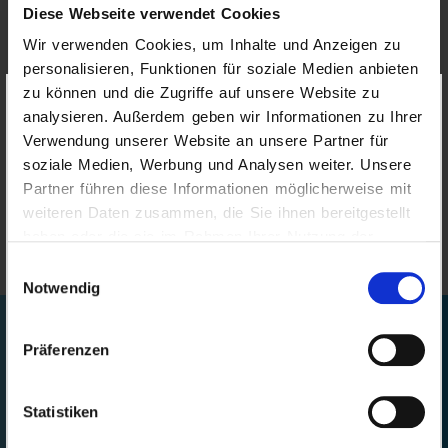
Diese Webseite verwendet Cookies
Wir verwenden Cookies, um Inhalte und Anzeigen zu
Ihre E-Mail*
personalisieren, Funktionen für soziale Medien anbieten
zu können und die Zugriffe auf unsere Website zu
Wichtige Hinweise
der Höher Insurance
analysieren. Außerdem geben wir Informationen zu Ihrer
Services GmbH zur Website
Sicherheitsabfrage*
Verwendung unserer Website an unsere Partner für
„www.hoeher.info“ und Social Media
soziale Medien, Werbung und Analysen weiter. Unsere
Inhalte der Website
: Die Inhalte dieser Website
Partner führen diese Informationen möglicherweise mit
werden mit größtmöglicher Sorgfalt erstellt. Der
weiteren Daten zusammen, die Sie ihnen bereitgestellt
Anmelden
haben oder die sie im Rahmen Ihrer Nutzung der
Anbieter übernimmt jedoch keine Gewähr für die
Dienste gesammelt haben.
Richtigkeit, Vollständigkeit und Aktualität der
Einwilligungsauswahl
bereitgestellten Inhalte. Die Nutzung der
Notwendig
abrufbaren Inhalte erfolgt auf eigene Gefahr des
Nutzers.
Präferenzen
Angebotsanfrage
Namentlich gekennzeichnete Beiträge geben die
Versicherungslösungen
Meinung des jeweiligen Autors und nicht immer
Statistiken
die Meinung des Herausgebers wieder.