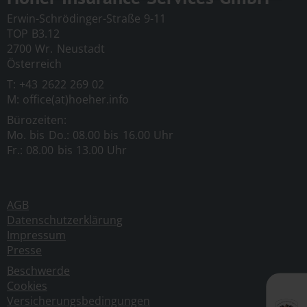
keinerlei Einfluss auf die aktuelle und zukünftige
Erwin-Schrödinger-Straße 9-11
Gestaltung sowie auf die Inhalte der verknüpften
TOP B3.12
Seiten. Das Setzen von externen Links bedeutet
2700 Wr. Neustadt
nicht, dass sich der Anbieter die hinter dem
Anmelden
Österreich
Verweis oder Link liegenden Inhalte zu eigen
T: +43 2622 269 02
macht.
M: office(at)hoeher.info
Eine ständige Kontrolle dieser externen Links ist
Bürozeiten:
Mo. bis Do.: 08.00 bis 16.00 Uhr
für den Anbieter ohne konkrete Hinweise auf
Fr.: 08.00 bis 13.00 Uhr
Rechtsverstöße nicht zumutbar. Bei
Kenntniserlangung von Rechtsverstößen werden
jedoch derartige externe Links unverzüglich
AGB
gelöscht.
Datenschutzerklärung
Impressum
Werbeanzeigen:
Für den Inhalt etwaiger
Presse
Werbeanzeigen ist deren jeweiliger Autor
Beschwerde
verantwortlich, ebenso wie für den Inhalt der
Cookies
beworbenen Website. Die Darstellung der
Versicherungsbedingungen