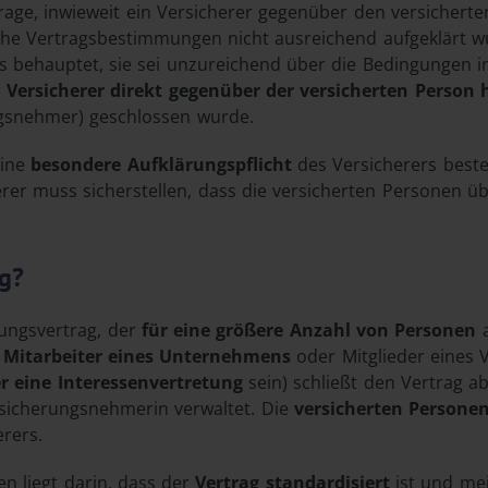
Frage, inwieweit ein Versicherer gegenüber den versicher
he Vertragsbestimmungen nicht ausreichend aufgeklärt wur
 behauptet, sie sei unzureichend über die Bedingungen in
r
Versicherer direkt gegenüber der versicherten Person 
gsnehmer) geschlossen wurde.
eine
besondere Aufklärungspflicht
des Versicherers beste
rer muss sicherstellen, dass die versicherten Personen ü
ng?
rungsvertrag, der
für eine größere Anzahl von Personen
a
a
Mitarbeiter eines Unternehmens
oder Mitglieder eines 
r eine Interessenvertretung
sein) schließt den Vertrag a
rsicherungsnehmerin verwaltet. Die
versicherten Persone
erers.
n liegt darin, dass der
Vertrag standardisiert
ist und mei