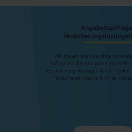
Urheberrech
Zustimmung 
Vervielfälti
Wiedergabe 
Angebotsanfrag
und Systemen
Versicherungslösunge
Die unerlaub
Seiten ist n
Downloads f
Wir freuen uns über Ihre konkret
erlaubt.
Anfrage zu den von uns vermittelte
Versicherungslösungen. Unser Online
Links der W
Risikofragebogen hilft Ihnen dabei
Zustimmung 
fremden Fram
Datenschut
Informatione
gespeichert
Daten, sonde