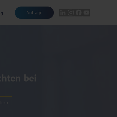
Anfrage
og
chten bei
lern