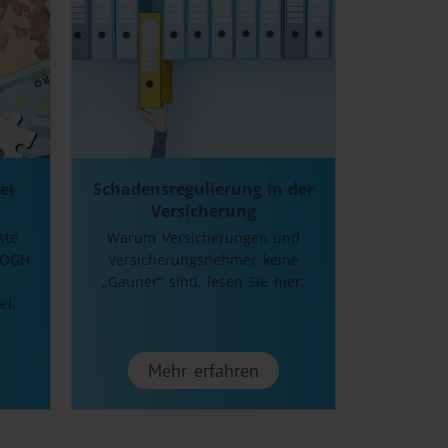
sollte, gilt
tet für
hen
 auf Ersatz
ür solche
chten durch
eruhen.
ei
Schadensregulierung in der
Versicherung
lpflichten
ste
Warum Versicherungen und
chutzbereich
 OGH
Versicherungsnehmer keine
 die Haftung
„Gauner“ sind, lesen Sie hier.
us der
el.
von
Mehr erfahren
rke sind
n