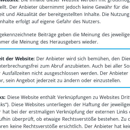
tellt. Der Anbieter übernimmt jedoch keine Gewähr für die R
tellte fest, dass die Beklagte (Versicherung) gegenüber 
eit und Aktualität der bereitgestellten Inhalte. Die Nutzung
ufklärungspflicht treffen. Gegenüber einem durch einen p
nhalte erfolgt auf eigene Gefahr des Nutzers.
 Versicherer nämlich grundsätzlich nur herabgesetzte Info
Risikohinweise beschränken (vgl etwa 7 Ob 33/15a mwN).
gekennzeichnete Beiträge geben die Meinung des jeweilig
mmer die Meinung des Herausgebers wieder.
it der Website:
Der Anbieter wird sich bemühen, den Die
speziell Versicherungsmakler) bei der
Beratung und Vermi
terbrechungsfrei zum Abruf anzubieten. Auch bei aller Sor
t in die Pflicht genommen werden, die
versicherten Perso
 Ausfallzeiten nicht ausgeschlossen werden. Der Anbieter 
 ist eine
Wiederholung der gesetzlichen Verpflichtung
g
r, sein Angebot jederzeit zu ändern oder einzustellen.
rungsvertreibern, dass sie bei ihrer Vertriebstätigkeit stet
eln.
ks:
Diese Website enthält Verknüpfungen zu Websites Drit
llt dieses Urteil eine
klare Aufforderung
dar, ihre
Infor
nks“). Diese Websites unterliegen der Haftung der jeweilige
onen ihre
Rechte und Pflichten genau kennen
. In Betra
r hat bei der erstmaligen Verknüpfung der externen Links
tändigen Gruppenversicherungsvertrags sowie aller releva
aufhin überprüft, ob etwaige Rechtsverstöße bestehen. Zu
rungsbedingungen und Sondervereinbarungen).
ren keine Rechtsverstöße ersichtlich. Der Anbieter hat kei