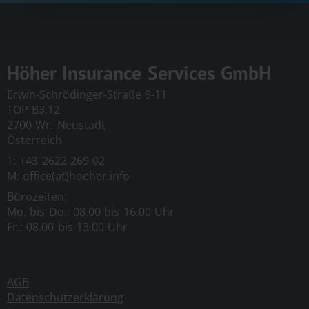
Rechtsverstöße bestehen. Zu dem Zeitpunkt waren
keine Rechtsverstöße ersichtlich. Der Anbieter hat
keinerlei Einfluss auf die aktuelle und zukünftige
Gestaltung sowie auf die Inhalte der verknüpften
Höher Insurance Services GmbH
Seiten. Das Setzen von externen Links bedeutet
Erwin-Schrödinger-Straße 9-11
nicht, dass sich der Anbieter die hinter dem
TOP B3.12
Verweis oder Link liegenden Inhalte zu eigen
2700 Wr. Neustadt
Anmelden
macht.
Österreich
T: +43 2622 269 02
Eine ständige Kontrolle dieser externen Links ist
M: office(at)hoeher.info
für den Anbieter ohne konkrete Hinweise auf
Bürozeiten:
Rechtsverstöße nicht zumutbar. Bei
Mo. bis Do.: 08.00 bis 16.00 Uhr
Kenntniserlangung von Rechtsverstößen werden
Fr.: 08.00 bis 13.00 Uhr
jedoch derartige externe Links unverzüglich
gelöscht.
AGB
Werbeanzeigen:
Für den Inhalt etwaiger
Datenschutzerklärung
Werbeanzeigen ist deren jeweiliger Autor