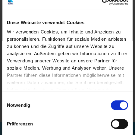
Nachname
Diese Webseite verwendet Cookies
Wir verwenden Cookies, um Inhalte und Anzeigen zu
personalisieren, Funktionen für soziale Medien anbieten
zu können und die Zugriffe auf unsere Website zu
Wichtige Hinweise
der Höher Insurance
analysieren. Außerdem geben wir Informationen zu Ihrer
Newsletter Anmeldung
Services GmbH zur Website
Verwendung unserer Website an unsere Partner für
„www.hoeher.info“ und Social Media
News – Höher Insurance Services
soziale Medien, Werbung und Analysen weiter. Unsere
GmbH
Inhalte der Website
: Die Inhalte dieser Website
Partner führen diese Informationen möglicherweise mit
werden mit größtmöglicher Sorgfalt erstellt. Der
weiteren Daten zusammen, die Sie ihnen bereitgestellt
haben oder die sie im Rahmen Ihrer Nutzung der
Anbieter übernimmt jedoch keine Gewähr für die
Dienste gesammelt haben.
Richtigkeit, Vollständigkeit und Aktualität der
Einwilligungsauswahl
bereitgestellten Inhalte. Die Nutzung der
Notwendig
abrufbaren Inhalte erfolgt auf eigene Gefahr des
Nutzers.
Präferenzen
Namentlich gekennzeichnete Beiträge geben die