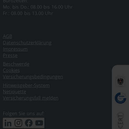
Bürozeiten:
dieser Website in fremden Frames ist nur mit
Mo. bis Do.: 08.00 bis 16.00 Uhr
Erlaubnis zulässig.
Fr.: 08.00 bis 13.00 Uhr
Datenschutz:
Durch den Besuch der Website des
Anbieters können Informationen über den Zugriff
AGB
(Datum, Uhrzeit, betrachtete Seite) auf dem Server
Datenschutzerklärung
gespeichert werden. Diese Daten gehören nicht zu
Impressum
Presse
den personenbezogenen Daten, sondern sind
anonymisiert. Sie werden ausschließlich zu
Beschwerde
Cookies
statistischen Zwecken ausgewertet. Eine bewusste
Versicherungsbedingungen
Weitergabe an Dritte, zu kommerziellen oder
nichtkommerziellen Zwecken, findet nicht statt.
Hinweisgeber-System
Netiquette
Der Anbieter weist ausdrücklich darauf hin, dass
Versicherungsfall melden
die Datenübertragung im Internet (zB bei der
Kommunikation per E-Mail) Sicherheitslücken
Folgen Sie uns auf:
aufweisen und nicht lückenlos vor dem Zugriff
durch Dritte geschützt werden kann.